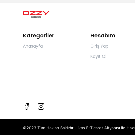
Kategoriler
Hesabım
Anasayfa
Giriş Yap
Kayıt Ol
©2023 Tüm Hakları Saklıdır - ikas E-Ticaret
Altyapısı ile Hazı