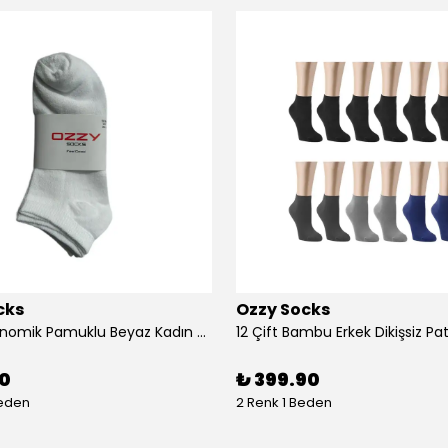
cks
Ozzy Socks
12 Çift Ekonomik Pamuklu Beyaz Kadın Patik
90
₺ 399.90
Beden
2 Renk 1 Beden