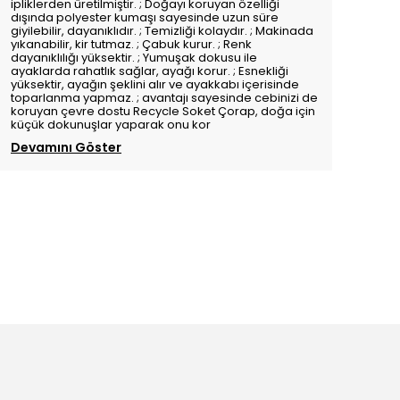
ipliklerden üretilmiştir. ; Doğayı koruyan özelliği
dışında polyester kumaşı sayesinde uzun süre
giyilebilir, dayanıklıdır. ; Temizliği kolaydır. ; Makinada
yıkanabilir, kir tutmaz. ; Çabuk kurur. ; Renk
dayanıklılığı yüksektir. ; Yumuşak dokusu ile
ayaklarda rahatlık sağlar, ayağı korur. ; Esnekliği
yüksektir, ayağın şeklini alır ve ayakkabı içerisinde
toparlanma yapmaz. ; avantajı sayesinde cebinizi de
koruyan çevre dostu Recycle Soket Çorap, doğa için
küçük dokunuşlar yaparak onu kor
Devamını Göster