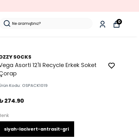
0
OZZY SOCKS
Vega Asorti 12'li Recycle Erkek Soket
Çorap
Ürün Kodu
:
OSPACK1019
₺ 274.90
Renk
siyah-lacivert-antrasit-gri