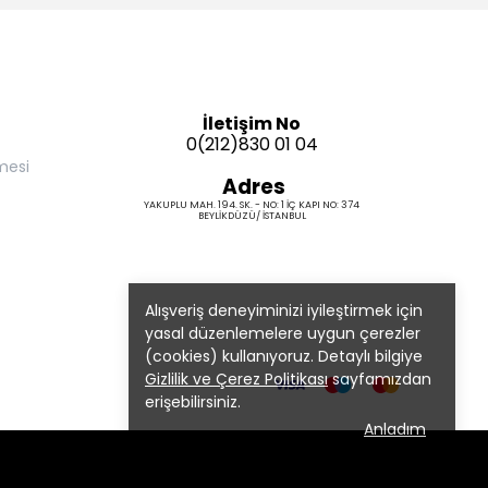
İletişim No
0(212)830 01 04
mesi
Adres
YAKUPLU MAH. 194. SK. - NO: 1 İÇ KAPI NO: 374
BEYLİKDÜZÜ/ İSTANBUL
Alışveriş deneyiminizi iyileştirmek için
yasal düzenlemelere uygun çerezler
(cookies) kullanıyoruz. Detaylı bilgiye
Gizlilik ve Çerez Politikası
sayfamızdan
erişebilirsiniz.
Anladım