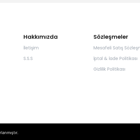
Hakkımızda
Sözleşmeler
İletişim
Mesafeli Satış Sözleş
S.S.S
İptal & İade Politikası
Gizlilik Politikası
rlanmıştır.