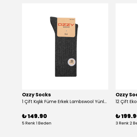
Ozzy Socks
Ozzy So
4 Çift Ekonomik Pamuklu Açık Renkli Erkek Patik
1 Çift Kışlık Füme Erkek Lambswool Yünlü Uyku Çorabı Soft Touch
₺ 149.90
₺ 199.
5 Renk 1 Beden
3 Renk 2 