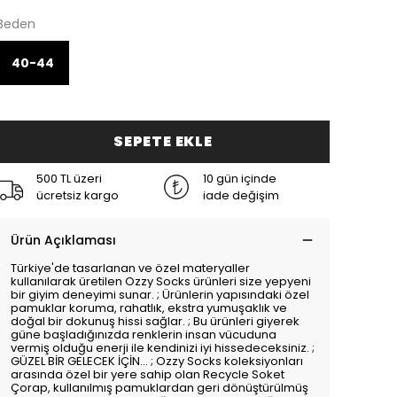
Beden
40-44
SEPETE EKLE
500 TL üzeri
10 gün içinde
ücretsiz kargo
iade değişim
Ürün Açıklaması
Türkiye'de tasarlanan ve özel materyaller
kullanılarak üretilen Ozzy Socks ürünleri size yepyeni
bir giyim deneyimi sunar. ; Ürünlerin yapısındaki özel
pamuklar koruma, rahatlık, ekstra yumuşaklık ve
doğal bir dokunuş hissi sağlar. ; Bu ürünleri giyerek
güne başladığınızda renklerin insan vücuduna
vermiş olduğu enerji ile kendinizi iyi hissedeceksiniz. ;
GÜZEL BİR GELECEK İÇİN... ; Ozzy Socks koleksiyonları
arasında özel bir yere sahip olan Recycle Soket
Çorap, kullanılmış pamuklardan geri dönüştürülmüş