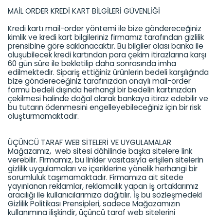
MAİL ORDER KREDİ KART BİLGİLERİ GÜVENLİĞİ
Kredi kartı mail-order yöntemi ile bize göndereceğiniz
kimlik ve kredi kart bilgileriniz firmamız tarafından gizlilik
prensibine göre saklanacaktır. Bu bilgiler olası banka ile
oluşubilecek kredi kartından para çekim itirazlarına karşı
60 gün süre ile bekletilip daha sonrasında imha
edilmektedir. Sipariş ettiğiniz ürünlerin bedeli karşılığında
bize göndereceğiniz tarafınızdan onaylı mail-order
formu bedeli dışında herhangi bir bedelin kartınızdan
çekilmesi halinde doğal olarak bankaya itiraz edebilir ve
bu tutarın ödenmesini engelleyebileceğiniz için bir risk
oluşturmamaktadır.
ÜÇÜNCÜ TARAF WEB SİTELERİ VE UYGULAMALAR
Mağazamız, web sitesi dâhilinde başka sitelere link
verebilir. Firmamız, bu linkler vasıtasıyla erişilen sitelerin
gizlilik uygulamaları ve içeriklerine yönelik herhangi bir
sorumluluk taşımamaktadır. Firmamıza ait sitede
yayınlanan reklamlar, reklamcılık yapan iş ortaklarımız
aracılığı ile kullanıcılarımıza dağıtılır. İş bu sözleşmedeki
Gizlilik Politikası Prensipleri, sadece Mağazamızın
kullanımına ilişkindir, üçüncü taraf web sitelerini