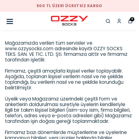
YENI SEZON ÜRÜNLER
0
Mağazamızda verilen tüm servisler ve
www.ozzysocks.com adresinde kayıtlı OZZY SOCKS
TEKS. SAN. VE TİC. LTD. Şti. firmamıza aittir ve firmamız
tarafından işletilir.
Firmamız, çeşitli amaçlarla kişisel veriler toplayabilir.
Aşağıda, toplanan kişisel verilerin nasıl ve ne şekilde
toplandığı, bu verilerin nasıl ve ne şekilde korunduğu
belirtilmiştir.
Üyelik veya Mağazamız üzerindeki çeşitli form ve
anketlerin doldurulması suretiyle üyelerin kendileriyle
ilgili bir takım kişisel bilgileri (isim-soy isim, firma bilgileri,
telefon, adres veya e-posta adresleri gibi) Mağazamız
tarafından işin doğası gereği toplanmaktadır.
Firmamız bazı dönemlerde müşterilerine ve üyelerine
kampanya bilgileri, yeni ürünler hakkında bilgiler,