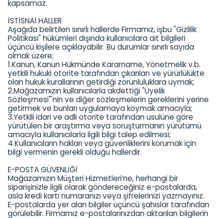
kapsamaz.
İSTİSNAİ HALLER
Aşağıda belirtilen sınırlı hallerde Firmamız, işbu "Gizlilik
Politikası" hükümleri dışında kullanıcılara ait bilgileri
üçüncü kişilere açıklayabilir. Bu durumlar sınırlı sayıda
olmak üzere;
1.Kanun, Kanun Hükmünde Kararname, Yönetmelik v.b.
yetkili hukuki otorite tarafından çıkarılan ve yürürlülükte
olan hukuk kurallarının getirdiği zorunluluklara uymak;
2.Mağazamızın kullanıcılarla akdettiği "Üyelik
Sözleşmesi"'nin ve diğer sözleşmelerin gereklerini yerine
getirmek ve bunları uygulamaya koymak amacıyla;
3.Yetkili idari ve adli otorite tarafından usulüne göre
yürütülen bir araştırma veya soruşturmanın yürütümü
amacıyla kullanıcılarla ilgili bilgi talep edilmesi;
4.Kullanıcıların hakları veya güvenliklerini korumak için
bilgi vermenin gerekli olduğu hallerdir.
E-POSTA GÜVENLİĞİ
Mağazamızın Müşteri Hizmetleri’ne, herhangi bir
siparişinizle ilgili olarak göndereceğiniz e-postalarda,
asla kredi kartı numaranızı veya şifrelerinizi yazmayınız.
E-postalarda yer alan bilgiler üçüncü şahıslar tarafından
görülebilir. Firmamız e-postalarınızdan aktarılan bilgilerin