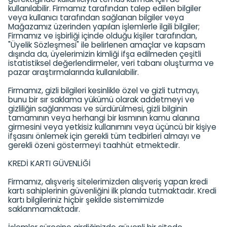
kullanılabilir. Firmamız tarafından talep edilen bilgiler
veya kullanıcı tarafından sağlanan bilgiler veya
Mağazamız üzerinden yapılan işlemlerle ilgili bilgiler;
Firmamız ve işbirliği içinde olduğu kişiler tarafından,
"Üyelik Sözleşmesi" ile belirlenen amaçlar ve kapsam
dışında da, üyelerimizin kimliği ifşa edilmeden çeşitli
istatistiksel değerlendirmeler, veri tabanı oluşturma ve
pazar araştırmalarında kullanılabilir.
Firmamız, gizli bilgileri kesinlikle özel ve gizli tutmayı,
bunu bir sır saklama yükümü olarak addetmeyi ve
gizliliğin sağlanması ve sürdürülmesi, gizli bilginin
tamamının veya herhangi bir kısmının kamu alanına
girmesini veya yetkisiz kullanımını veya üçüncü bir kişiye
ifşasını önlemek için gerekli tüm tedbirleri almayı ve
gerekli özeni göstermeyi taahhüt etmektedir.
KREDİ KARTI GÜVENLİĞİ
Firmamız, alışveriş sitelerimizden alışveriş yapan kredi
kartı sahiplerinin güvenliğini ilk planda tutmaktadır. Kredi
kartı bilgileriniz hiçbir şekilde sistemimizde
saklanmamaktadır.