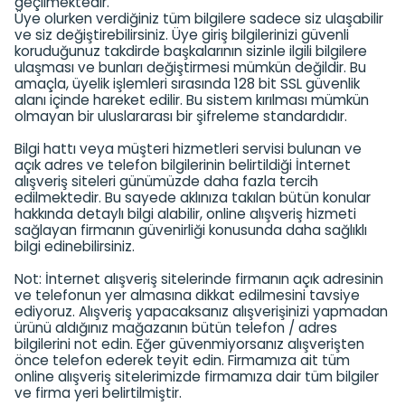
geçilmektedir.
Üye olurken verdiğiniz tüm bilgilere sadece siz ulaşabilir
ve siz değiştirebilirsiniz. Üye giriş bilgilerinizi güvenli
koruduğunuz takdirde başkalarının sizinle ilgili bilgilere
ulaşması ve bunları değiştirmesi mümkün değildir. Bu
amaçla, üyelik işlemleri sırasında 128 bit SSL güvenlik
alanı içinde hareket edilir. Bu sistem kırılması mümkün
olmayan bir uluslararası bir şifreleme standardıdır.
Bilgi hattı veya müşteri hizmetleri servisi bulunan ve
açık adres ve telefon bilgilerinin belirtildiği İnternet
alışveriş siteleri günümüzde daha fazla tercih
edilmektedir. Bu sayede aklınıza takılan bütün konular
hakkında detaylı bilgi alabilir, online alışveriş hizmeti
sağlayan firmanın güvenirliği konusunda daha sağlıklı
bilgi edinebilirsiniz.
Not: İnternet alışveriş sitelerinde firmanın açık adresinin
ve telefonun yer almasına dikkat edilmesini tavsiye
ediyoruz. Alışveriş yapacaksanız alışverişinizi yapmadan
ürünü aldığınız mağazanın bütün telefon / adres
bilgilerini not edin. Eğer güvenmiyorsanız alışverişten
önce telefon ederek teyit edin. Firmamıza ait tüm
online alışveriş sitelerimizde firmamıza dair tüm bilgiler
ve firma yeri belirtilmiştir.