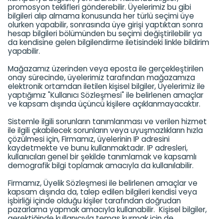
promosyon teklifleri gönderebilir. Üyelerimiz bu gibi
bilgileri alıp almama konusunda her türlü seçimi üye
olurken yapabilir, sonrasında üye girişi yaptıktan sonra
hesap bilgileri bölümünden bu seçimi değiştirilebilir ya
da kendisine gelen bilgilendirme iletisindeki linkle bildirim
yapabilir.
Mağazamız üzerinden veya eposta ile gerçekleştirilen
onay sürecinde, üyelerimiz tarafından mağazamıza
elektronik ortamdan iletilen kişisel bilgiler, Üyelerimiz ile
yaptığımız "Kullanıcı Sözleşmesi" ile belirlenen amaçlar
ve kapsam dışında üçüncü kişilere açıklanmayacaktır.
Sistemle ilgili sorunların tanımlanması ve verilen hizmet
ile ilgili çıkabilecek sorunların veya uyuşmazlıkların hızla
çözülmesi için, Firmamız, üyelerinin IP adresini
kaydetmekte ve bunu kullanmaktadır. IP adresleri,
kullanıcıları genel bir şekilde tanımlamak ve kapsamlı
demografik bilgi toplamak amacıyla da kullanılabilir.
Firmamız, Üyelik Sözleşmesi ile belirlenen amaçlar ve
kapsam dışında da, talep edilen bilgileri kendisi veya
işbirliği içinde olduğu kişiler tarafından doğrudan
pazarlama yapmak amacıyla kullanabilir. Kişisel bilgiler,
gerektiğinde kullanıcıyla temas kurmak için de