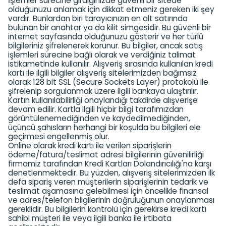
İşlemler sürecine girdiğinizde güvenli bir sitede
olduğunuzu anlamak için dikkat etmeniz gereken iki şey
vardır. Bunlardan biri tarayıcınızın en alt satırında
bulunan bir anahtar ya da kilit simgesidir. Bu güvenli bir
internet sayfasında olduğunuzu gösterir ve her türlü
bilgileriniz şifrelenerek korunur. Bu bilgiler, ancak satış
işlemleri sürecine bağlı olarak ve verdiğiniz talimat
istikametinde kullanılır. Alışveriş sırasında kullanılan kredi
kartı ile ilgili bilgiler alışveriş sitelerimizden bağımsız
olarak 128 bit SSL (Secure Sockets Layer) protokolü ile
şifrelenip sorgulanmak üzere ilgili bankaya ulaştırılır.
Kartın kullanılabilirliği onaylandığı takdirde alışverişe
devam edilir. Kartla ilgili hiçbir bilgi tarafımızdan
görüntülenemediğinden ve kaydedilmediğinden,
üçüncü şahısların herhangi bir koşulda bu bilgileri ele
geçirmesi engellenmiş olur.
Online olarak kredi kartı ile verilen siparişlerin
ödeme/fatura/teslimat adresi bilgilerinin güvenilirliği
firmamiz tarafından Kredi Kartları Dolandırıcılığı'na karşı
denetlenmektedir. Bu yüzden, alışveriş sitelerimizden ilk
defa sipariş veren müşterilerin siparişlerinin tedarik ve
teslimat aşamasına gelebilmesi için öncelikle finansal
ve adres/telefon bilgilerinin doğruluğunun onaylanması
gereklidir. Bu bilgilerin kontrolü için gerekirse kredi kartı
sahibi müşteri ile veya ilgili banka ile irtibata