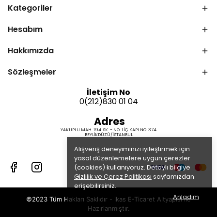
Kategoriler
Hesabım
Hakkımızda
Sözleşmeler
İletişim No
0(212)830 01 04
Adres
YAKUPLU MAH. 194. SK. - NO: 1 İÇ KAPI NO: 374
BEYLİKDÜZÜ/ İSTANBUL
Alışveriş deneyiminizi iyileştirmek için
yasal düzenlemelere uygun çerezler
(cookies) kullanıyoruz. Detaylı bilgiye
Gizlilik ve Çerez Politikası
sayfamızdan
erişebilirsiniz.
Anladım
©2023 Tüm Hakları Saklıdır - ikas E-Ticaret
Altyapısı ile
Hazırlanmıştır.