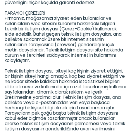
güvenliğini hiçbir koşulda garanti edemez.
TARAYICI ÇEREZLERİ
Firmamız, mağazamızı ziyaret eden kullanıcılar ve
kullanıcıların web sitesini kullanımı hakkındaki bilgileri
teknik bir iletişim dosyası (Çerez-Cookie) kullanarak
elde edebilir. Bahsi geçen teknik iletişim dosyaları, ana
bellekte saklanmak üzere bir internet sitesinin
kullanıcının tarayıcısına (browser) gönderdiği küçük
metin dosyalarıdır. Teknik iletişim dosyası site hakkında
durum ve tercihleri saklayarak İnternet'in kullanımını
kolaylaştırır.
Teknik iletişim dosyası, siteyi kaç kişinin ziyaret ettiğini,
bir kişinin siteyi hangi amaçla, kaç kez ziyaret ettiğini ve
ne kadar sitede kaldıkları hakkında istatistiksel bilgileri
elde etmeye ve kullanıcılar için özel tasarlanmış kullanıcı
sayfalarından dinamik olarak reklam ve içerik
üretilmesine yardımcı olur. Teknik iletişim dosyası, ana
bellekte veya e-postanızdan veri veya başkaca
herhangi bir kişisel bilgi almak için tasarlanmamıştır.
Tarayıcıların pek çoğu başta teknik iletişim dosyasını
kabul eder biçimde tasarlanmıştır ancak kullanıcılar
dilerse teknik iletişim dosyasının gelmemesi veya teknik
iletişim dosyasının gönderildiğinde uyarı verilmesini