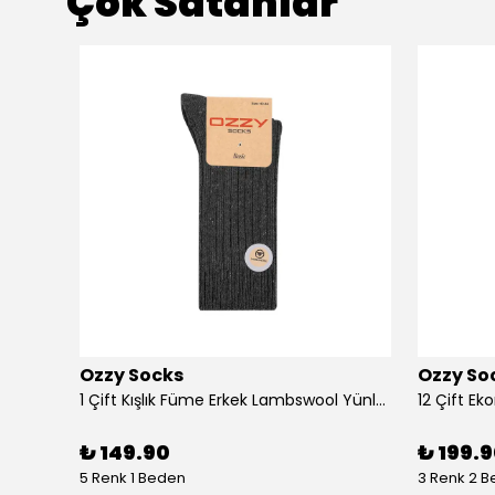
Çok Satanlar
Ozzy Socks
Ozzy So
4 Çift Ekonomik Pamuklu Açık Renkli Erkek Patik
1 Çift Kışlık Füme Erkek Lambswool Yünlü Uyku Çorabı Soft Touch
₺ 149.90
₺ 199.
5 Renk 1 Beden
3 Renk 2 