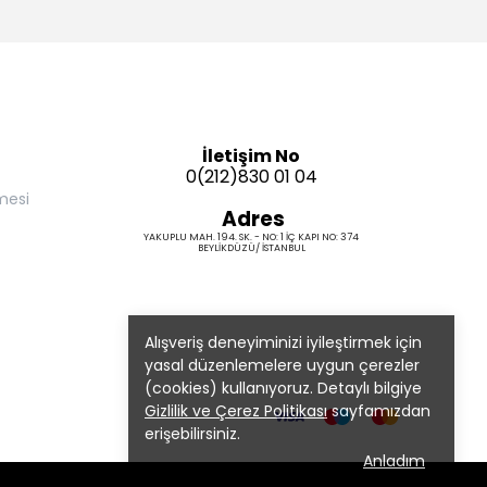
İletişim No
0(212)830 01 04
mesi
Adres
YAKUPLU MAH. 194. SK. - NO: 1 İÇ KAPI NO: 374
BEYLİKDÜZÜ/ İSTANBUL
Alışveriş deneyiminizi iyileştirmek için
yasal düzenlemelere uygun çerezler
(cookies) kullanıyoruz. Detaylı bilgiye
Gizlilik ve Çerez Politikası
sayfamızdan
erişebilirsiniz.
Anladım