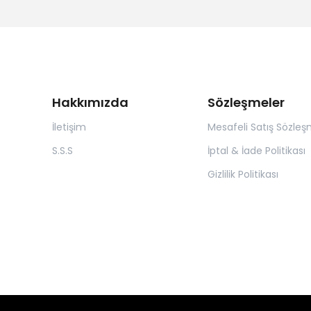
Hakkımızda
Sözleşmeler
İletişim
Mesafeli Satış Sözleş
S.S.S
İptal & İade Politikası
Gizlilik Politikası