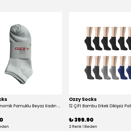
cks
Ozzy Socks
12 Çift Ekonomik Pamuklu Beyaz Kadın Patik
90
₺ 399.90
Beden
2 Renk 1 Beden