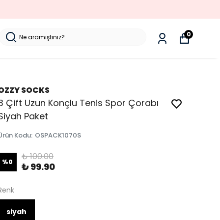
0
OZZY SOCKS
3 Çift Uzun Konçlu Tenis Spor Çorabı
Siyah Paket
Ürün Kodu
:
OSPACK1070S
₺ 100.00
%
0
₺ 99.90
Renk
siyah