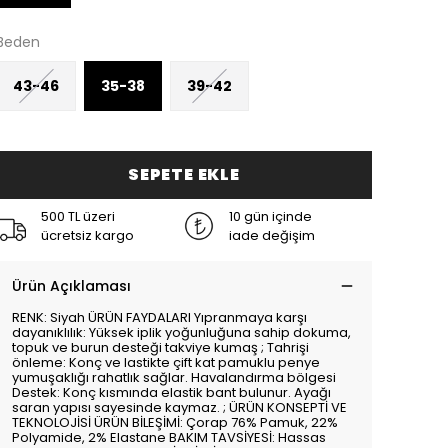
Beden
43-46
35-38
39-42
SEPETE EKLE
500 TL üzeri
10 gün içinde
ücretsiz kargo
iade değişim
Ürün Açıklaması
RENK: Siyah ÜRÜN FAYDALARI Yıpranmaya karşı
dayanıklılık: Yüksek iplik yoğunluğuna sahip dokuma,
topuk ve burun desteği takviye kumaş ; Tahrişi
önleme: Konç ve lastikte çift kat pamuklu penye
yumuşaklığı rahatlık sağlar. Havalandırma bölgesi
Destek: Konç kısmında elastik bant bulunur. Ayağı
saran yapısı sayesinde kaymaz. ; ÜRÜN KONSEPTİ VE
TEKNOLOJİSİ ÜRÜN BİLEŞİMİ: Çorap 76% Pamuk, 22%
Polyamide, 2% Elastane BAKIM TAVSİYESİ: Hassas