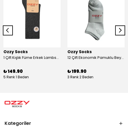
Ozzy Socks
Ozzy Socks
1 Çift Kışlık Füme Erkek Lambswool Yünlü Uyku Çorabı Soft Touch
12 Çift Ekonomik Pamuklu Beyaz Kadın Patik
₺ 149.90
₺ 199.90
5 Renk 1 Beden
3 Renk 2 Beden
Kategoriler