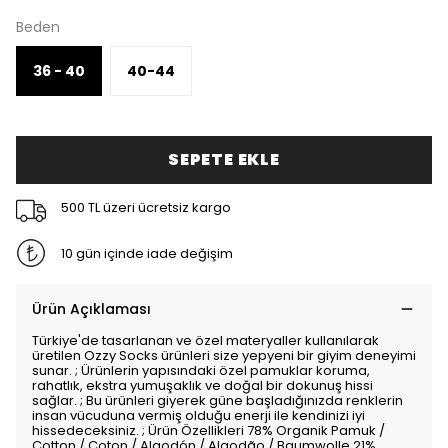
Beden
36 - 40
40-44
SEPETE EKLE
500 TL üzeri ücretsiz kargo
10 gün içinde iade değişim
Ürün Açıklaması
Türkiye'de tasarlanan ve özel materyaller kullanılarak
üretilen Ozzy Socks ürünleri size yepyeni bir giyim deneyimi
sunar. ; Ürünlerin yapısındaki özel pamuklar koruma,
rahatlık, ekstra yumuşaklık ve doğal bir dokunuş hissi
sağlar. ; Bu ürünleri giyerek güne başladığınızda renklerin
insan vücuduna vermiş olduğu enerji ile kendinizi iyi
hissedeceksiniz. ; Ürün Özellikleri 78% Organik Pamuk /
Cotton / Coton / Algodón / Algodão / Baumwolle 21%