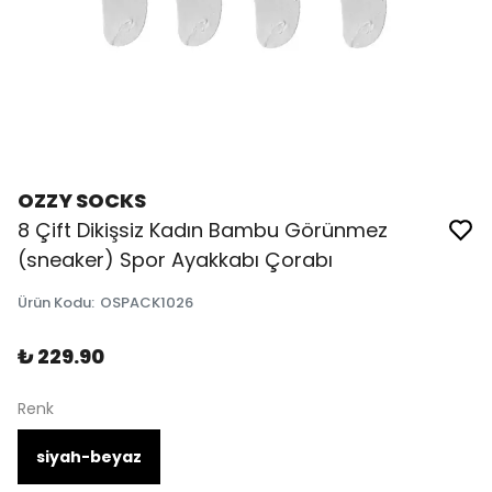
OZZY SOCKS
8 Çift Dikişsiz Kadın Bambu Görünmez
(sneaker) Spor Ayakkabı Çorabı
Ürün Kodu
:
OSPACK1026
₺ 229.90
Renk
siyah-beyaz