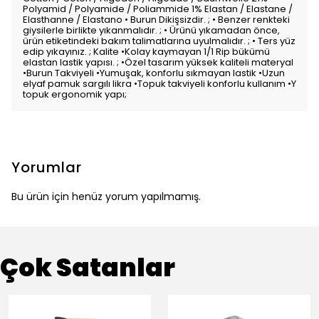
Polyamid / Polyamide / Poliammide 1% Elastan / Elastane /
Elasthanne / Elastano • Burun Dikişsizdir. ; • Benzer renkteki
giysilerle birlikte yıkanmalıdır. ; • Ürünü yıkamadan önce,
ürün etiketindeki bakım talimatlarına uyulmalıdır. ; • Ters yüz
edip yıkayınız. ; Kalite •Kolay kaymayan 1/1 Rip bükümü
elastan lastik yapısı. ; •Özel tasarım yüksek kaliteli materyal
•Burun Takviyeli •Yumuşak, konforlu sıkmayan lastik •Uzun
elyaf pamuk sargılı likra •Topuk takviyeli konforlu kullanım •Y
topuk ergonomik yapı;
Yorumlar
Bu ürün için henüz yorum yapılmamış.
Çok Satanlar